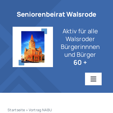
Zum
Inhalt
Seniorenbeirat Walsrode
springen
Aktiv für alle
Walsroder
Bürgerinnnen
und Bürger
60 +
Toggle
Navigat
Startseite
Wir über uns
Startseite
»
Vortrag NABU