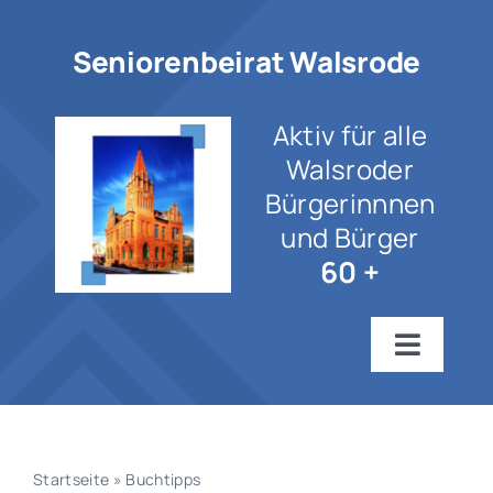
Zum
Inhalt
Seniorenbeirat Walsrode
springen
Aktiv für alle
Walsroder
Bürgerinnnen
und Bürger
60 +
Toggle
Navigat
Startseite
Wir über uns
Startseite
»
Buchtipps