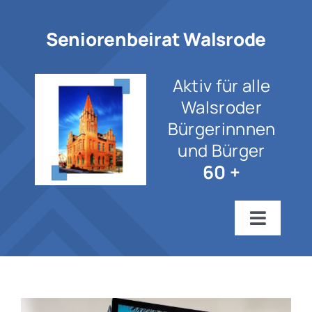
Zum
Inhalt
Seniorenbeirat Walsrode
springen
Aktiv für alle
Walsroder
Bürgerinnnen
und Bürger
60 +
Toggle
Navigat
Startseite
Wir über uns