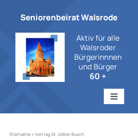
Zum
Inhalt
Seniorenbeirat Walsrode
springen
Aktiv für alle
Walsroder
Bürgerinnnen
und Bürger
60 +
Toggle
Navigat
Startseite
Wir über uns
Startseite
»
Vortrag Dr. Volker Busch