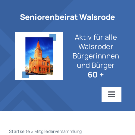
Zum
Inhalt
Seniorenbeirat Walsrode
springen
Aktiv für alle
Walsroder
Bürgerinnnen
und Bürger
60 +
Toggle
Navigat
Startseite
Wir über uns
Startseite
»
Mitgliederversammlung