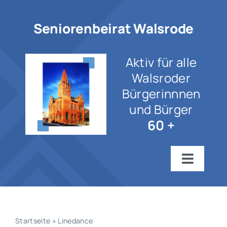
Zum
Inhalt
Seniorenbeirat Walsrode
springen
Aktiv für alle
Walsroder
Bürgerinnnen
und Bürger
60 +
Toggle
Navigat
Startseite
Wir über uns
Startseite
»
Linedance