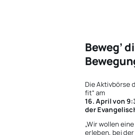
Beweg’ dic
Bewegun
Die Aktivbörse 
fit“ am
16. April von 
der Evangelisch
„Wir wollen ein
erleben, bei de