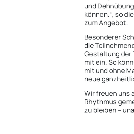
und Dehnübunge
können.“, so di
zum Angebot.
Besonderer Schw
die Teilnehmend
Gestaltung der 
mit ein. So kön
mit und ohne Ma
neue ganzheitl
Wir freuen uns 
Rhythmus gemei
zu bleiben – un