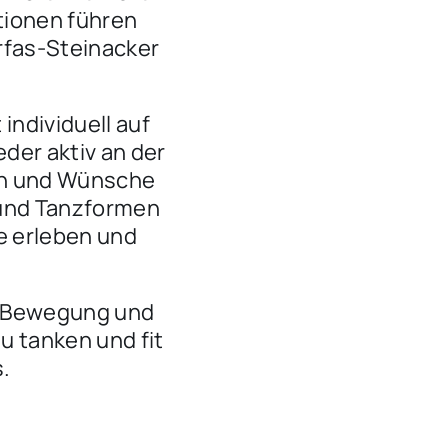
ionen führen
irfas-Steinacker
ndividuell auf
der aktiv an der
een und Wünsche
 und Tanzformen
e erleben und
on Bewegung und
 tanken und fit
.