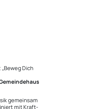
t „Beweg Dich
im Gemeindehaus
Musik gemeinsam
niert mit Kraft-