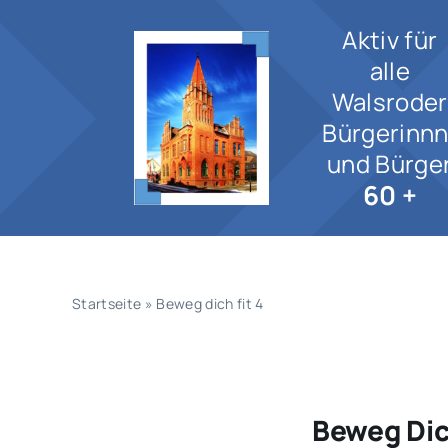
Zum
Aktiv für
Inhalt
springen
alle
Walsroder
Bürgerinn
und Bürge
60 +
Startseite
»
Beweg dich fit 4
Beweg Dich