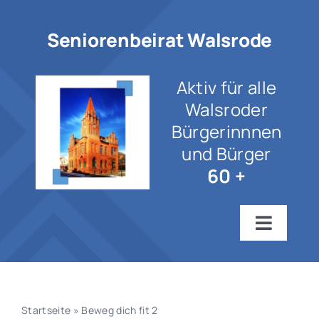
Zum
Inhalt
Seniorenbeirat Walsrode
springen
Aktiv für alle
Walsroder
Bürgerinnnen
und Bürger
60 +
Toggle
Navigat
Startseite
Wir über uns
Startseite
»
Beweg dich fit 2