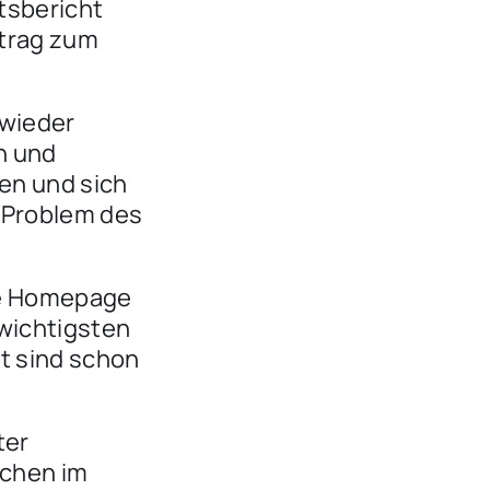
tsbericht
rtrag zum
 wieder
n und
en und sich
 Problem des
de Homepage
 wichtigsten
it sind schon
ter
schen im