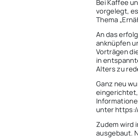
Bei Kaffee u
vorgelegt, e
Thema „Ernäh
An das erfol
anknüpfen un
Vorträgen di
in entspannt
Alters zu red
Ganz neu wur
eingerichtet,
Informationen
unter https:
Zudem wird i
ausgebaut. N