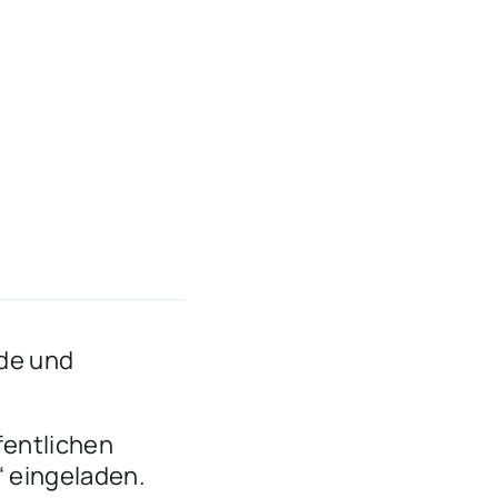
de und
fentlichen
 eingeladen.