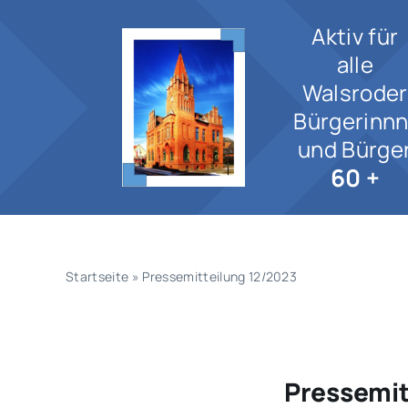
Zum
Aktiv für
Inhalt
springen
alle
Walsroder
Bürgerinn
und Bürge
60 +
Startseite
»
Pressemitteilung 12/2023
Pressemit