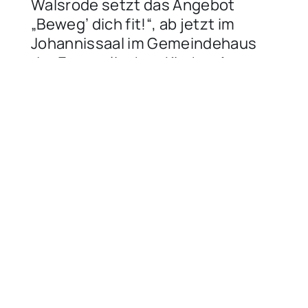
Walsrode setzt das Angebot
„Beweg’ dich fit!“, ab jetzt im
Johannissaal im Gemeindehaus
der Evangelischen Kirche, Am
Koster 1 fort. Am16. April geht es
weiter.
April 13, 2026
Aktiv-
Börse,Geselligkeit,Neuigkeiten,Program