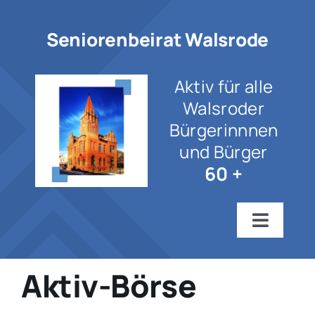
Zum
Inhalt
Seniorenbeirat Walsrode
springen
Aktiv für alle
Walsroder
Bürgerinnnen
und Bürger
60 +
Toggle
Navigat
Startseite
Aktiv-Börse
Wir über uns