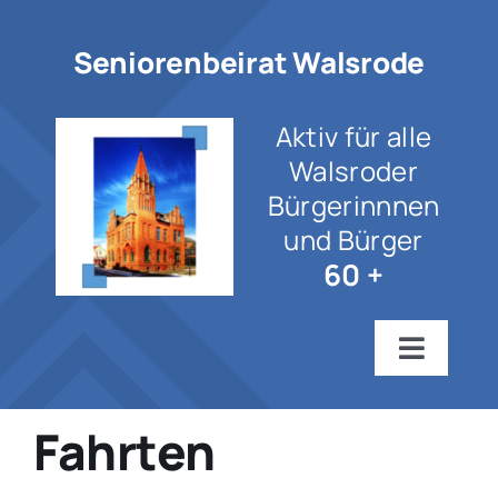
Zum
Inhalt
Seniorenbeirat Walsrode
springen
Aktiv für alle
Walsroder
Bürgerinnnen
und Bürger
60 +
Toggle
Navigat
Startseite
Fahrten
Wir über uns